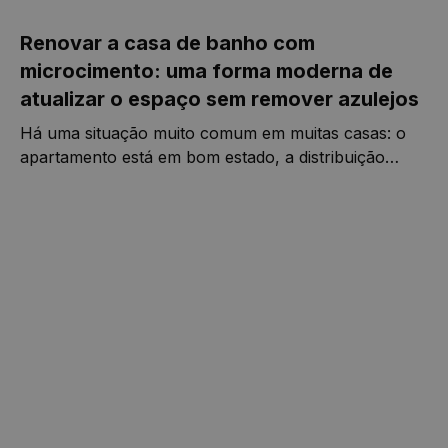
Renovar a casa de banho com
microcimento: uma forma moderna de
atualizar o espaço sem remover azulejos
Há uma situação muito comum em muitas casas: o
apartamento está em bom estado, a distribuição
funciona, está tudo cuidado e habitável… mas a casa
de banho ficou parada no tempo.