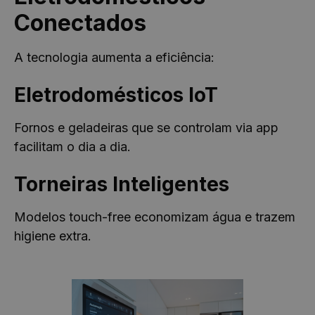
nova.com.pt
mês
usado pelo
Conectados
Google
Analytics para
manter o
estado da
sessão.
A tecnologia aumenta a eficiência:
_ga
1 ano 1
Este nome de
Google LLC
mês
cookie está
.casa-
Política de
Eletrodomésticos IoT
associado ao
nova.com.pt
Privacidade do Google
Google
Universal
Analytics - que
Fornos e geladeiras que se controlam via app
é uma
atualização
facilitam o dia a dia.
significativa
para o serviço
de análise
Torneiras Inteligentes
mais
comumente
usado do
Google. Este
Modelos touch-free economizam água e trazem
cookie é usado
para distinguir
higiene extra.
usuários
únicos,
atribuindo um
número
gerado
aleatoriamente
como um
identificador