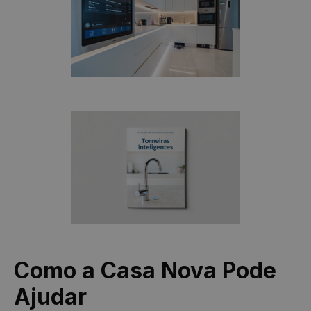
de cliente. Ele
é incluído em
cada
solicitação de
página em um
site e usado
para calcular
os dados do
visitante, da
sessão e da
campanha
para os
relatórios de
análise dos
sites.
Provedor
/
Nome
Validade
Descrição
Domínio
Y291bnRlcg
www.casa-
Sessão
nova.com.pt
Como a Casa Nova Pode
Ajudar