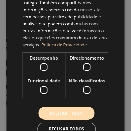
Mais do que luminárias, a luz define o ambiente:
tráfego. Também compartilhamos
informações sobre o uso do nosso site
LED Sob Armários e
com nossos parceiros de publicidade e
análise, que podem combiná-las com
Prateleiras
outras informações que você forneceu a
eles ou que eles coletaram do uso de seus
Fitas de LED valorizam
bancadas de cozinha
e
serviços.
Política de Privacidade
realçam texturas de
azulejo cozinha
.
Desempenho
Direcionamento
Pendentes e Spots
Direcionáveis
Funcionalidade
Não classificados
Pendentes sobre a ilha criam uma atmosfera
acolhedora; spots ajustáveis focam cadeias de
preparo.
ACEITAR TODOS
RECUSAR TODOS