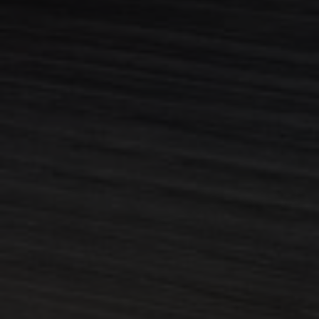
Nome
Validade
Descrição
Domínio
Y291bnRlcg
www.casa-
Sessão
nova.com.pt