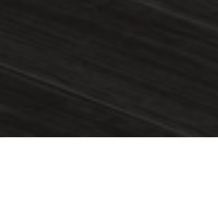
Transformar escritórios através da remodelação é
uma chave para alavancar a produtividade e a
imagem corporativa. Um espaço de trabalho bem
planejado e esteticamente agradável não só eleva o
moral da equipe, como também transmite
profissionalismo e atenção aos detalhes para os