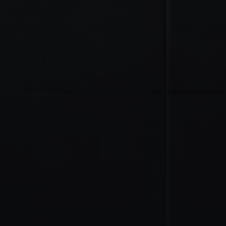
Domínio
_ga_8QG2DRT4YX
.casa-
1 ano 1
Este cookie é
nova.com.pt
mês
usado pelo
Google
Analytics para
manter o
estado da
sessão.
_ga_1X4SEKTHQL
.casa-
1 ano 1
Este cookie é
nova.com.pt
mês
usado pelo
Google
Analytics para
manter o
estado da
sessão.
_ga
1 ano 1
Este nome de
Google LLC
mês
cookie está
.casa-
Política de
associado ao
nova.com.pt
Privacidade do Google
Google
Universal
Analytics - que
é uma
atualização
significativa
para o serviço
de análise
mais
comumente
usado do