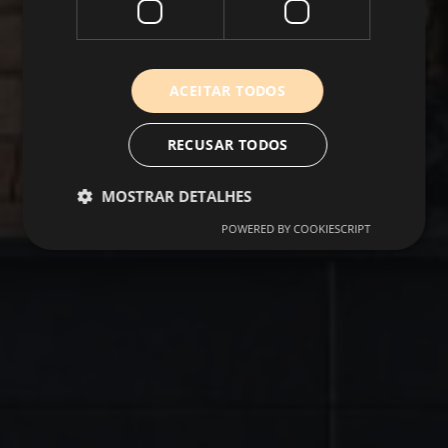
ACEITAR TODOS
RECUSAR TODOS
MOSTRAR DETALHES
POWERED BY COOKIESCRIPT
Desempenho
Direcionamento
Funcionalidade
Não classificados
Cookies de desempenho são utilizados para ver
como os visitantes usam o website, por exemplo,
cookies analíticos. Estes cookies não podem ser
utilizados para identificar diretamente um
determinado visitante.
Provedor
/
Nome
Validade
Descrição