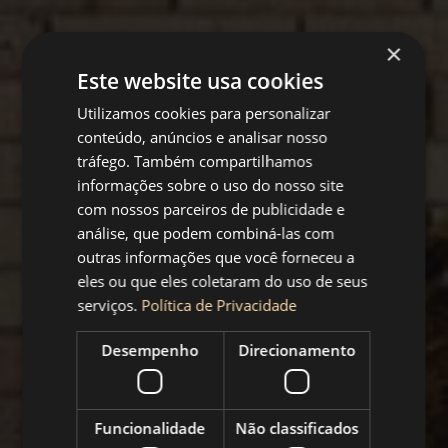
×
Este website usa cookies
Utilizamos cookies para personalizar
conteúdo, anúncios e analisar nosso
tráfego. Também compartilhamos
informações sobre o uso do nosso site
com nossos parceiros de publicidade e
análise, que podem combiná-las com
outras informações que você forneceu a
Remodelações
eles ou que eles coletaram do uso de seus
Remodelações de
serviços.
Política de Privacidade
escritórios
Desempenho
Direcionamento
Transformando Espaços, Impulsionando Negócios
Funcionalidade
Não classificados