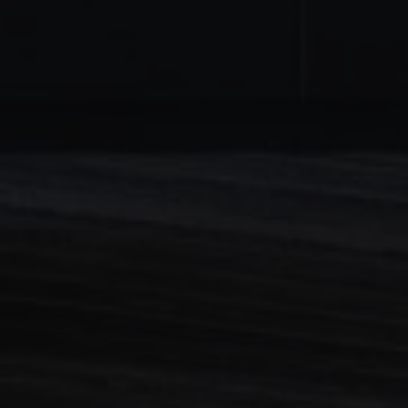
Google. Este
cookie é usado
para distinguir
usuários
únicos,
atribuindo um
número
gerado
aleatoriamente
como um
identificador
de cliente. Ele
é incluído em
cada
solicitação de
página em um
site e usado
para calcular
os dados do
visitante, da
sessão e da
campanha
para os
relatórios de
análise dos
sites.
Provedor
/