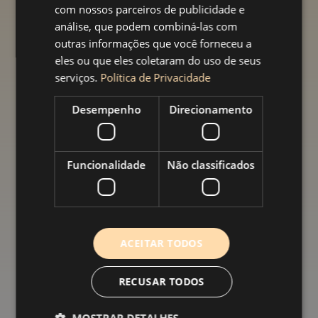
com nossos parceiros de publicidade e
Explore alguns dos nossos projetos em Lisboa,
análise, que podem combiná-las com
Almada e Seixal: remodelações completas de
outras informações que você forneceu a
apartamentos, cozinhas modernas com pedra
eles ou que eles coletaram do uso de seus
natural, e WC minimalistas prontos para uso. Ver
serviços.
Política de Privacidade
Galeria de Projetos
Desempenho
Direcionamento
Funcionalidade
Não classificados
ACEITAR TODOS
RECUSAR TODOS
MOSTRAR DETALHES