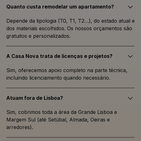
solicitação de
Quanto custa remodelar um apartamento?
página em um
site e usado
para calcular
os dados do
Depende da tipologia (T0, T1, T2…), do estado atual e
visitante, da
dos materiais escolhidos. Os nossos orçamentos são
sessão e da
campanha
gratuitos e personalizados.
para os
relatórios de
análise dos
sites.
A Casa Nova trata de licenças e projetos?
Sim, oferecemos apoio completo na parte técnica,
incluindo licenciamento quando necessário.
Provedor
/
Nome
Validade
Descrição
Domínio
Y291bnRlcg
www.casa-
Sessão
Atuam fora de Lisboa?
nova.com.pt
Sim, cobrimos toda a área da Grande Lisboa e
Margem Sul (até Setúbal, Almada, Oeiras e
arredores).