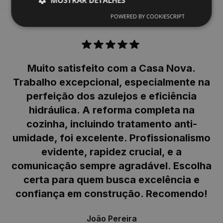
POWERED BY COOKIESCRIPT
Desempenho
Direcionamento
Funcionalidade
Não classificados
Muito satisfeito com a Casa Nova.
Cookies de desempenho são utilizados para ver
como os visitantes usam o website, por exemplo,
Trabalho excepcional, especialmente na
v
cookies analíticos. Estes cookies não podem ser
perfeição dos azulejos e eficiência
utilizados para identificar diretamente um
determinado visitante.
hidráulica. A reforma completa na
e
Provedor
/
cozinha, incluindo tratamento anti-
Nome
Validade
Descrição
Domínio
umidade, foi excelente. Profissionalismo
_ga_8QG2DRT4YX
.casa-
1 ano 1
Este cookie é
nova.com.pt
mês
usado pelo
evidente, rapidez crucial, e a
Google
Analytics para
comunicação sempre agradável. Escolha
manter o
estado da
certa para quem busca excelência e
sessão.
confiança em construção. Recomendo!
_ga_1X4SEKTHQL
.casa-
1 ano 1
Este cookie é
nova.com.pt
mês
usado pelo
r
Google
João Pereira
Analytics para