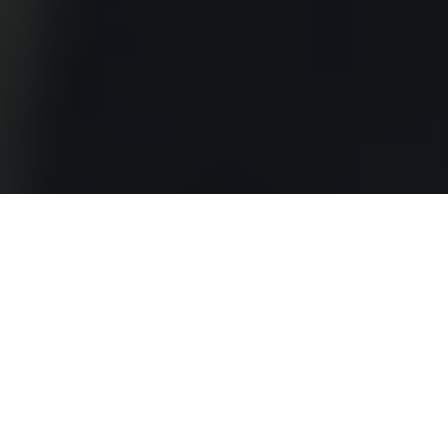
Na CASA NOVA sabemos que a canalização
desempenha um papel crucial em qualquer edifício,
garantindo o fornecimento de água limpa e a
drenagem eficiente das águas residuais. Com o
tempo, os sistemas de canalização podem apresentar
desgaste e deterioração devido ao uso constante e à
exposição a elementos externos, o que pode levar a
uma série de problemas.