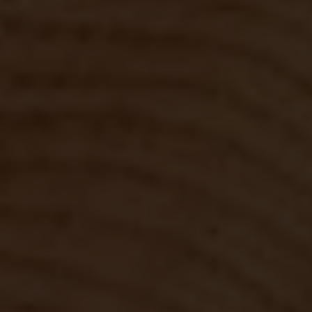
visitante, da
sessão e da
campanha
para os
relatórios de
análise dos
sites.
Provedor
/
Nome
Validade
Descrição
Domínio
Y291bnRlcg
www.casa-
Sessão
nova.com.pt