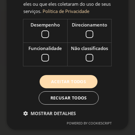
eles ou que eles coletaram do uso de seus
Outros
serviços.
Política de Privacidade
Canalização
Desempenho
Direcionamento
Fluindo com Qualidade e Confiabilidade
Funcionalidade
Não classificados
ACEITAR TODOS
RECUSAR TODOS
MOSTRAR DETALHES
POWERED BY COOKIESCRIPT