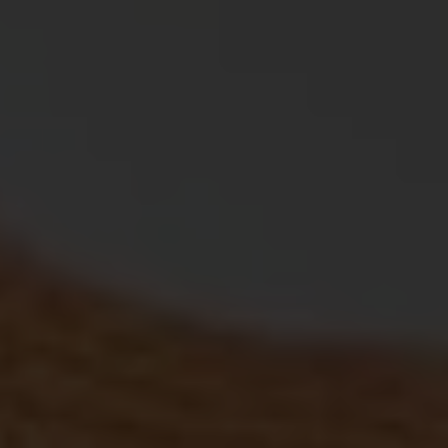
mês
cookie está
.casa-
Política de
associado ao
nova.com.pt
Privacidade do Google
Google
Universal
Analytics - que
é uma
atualização
significativa
para o serviço
de análise
mais
comumente
usado do
Google. Este
cookie é usado
para distinguir
usuários
únicos,
atribuindo um
número
gerado
aleatoriamente
como um
identificador
de cliente. Ele
é incluído em
cada
solicitação de
página em um
site e usado
para calcular
os dados do