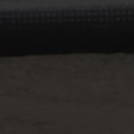
_ga_8QG2DRT4YX
.casa-
1 ano 1
Este cookie é
nova.com.pt
mês
usado pelo
Google
Analytics para
manter o
estado da
sessão.
_ga_1X4SEKTHQL
.casa-
1 ano 1
Este cookie é
nova.com.pt
mês
usado pelo
Google
Analytics para
manter o
estado da
sessão.
_ga
1 ano 1
Este nome de
Google LLC
mês
cookie está
.casa-
Política de
associado ao
nova.com.pt
Privacidade do Google
Google
Universal
Analytics - que
é uma
atualização
significativa
para o serviço
de análise
mais
comumente
usado do
Google. Este