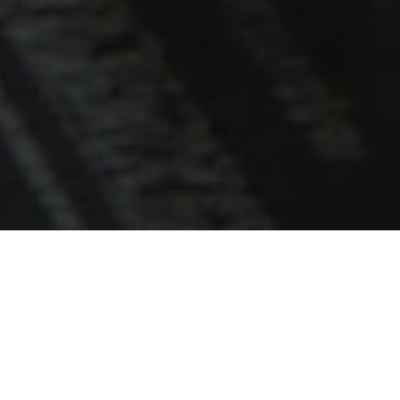
Terrace Infiltration: A Common Problem.
Infiltration into terraces is a recurring concern for
many homeowners, especially in areas with a high
incidence of rainfall or exposure to adverse
elements. These seeps can cause significant damage
to the terrace structure and even to the building's