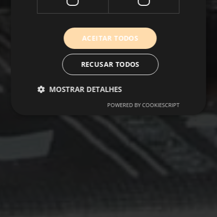
ACEITAR TODOS
RECUSAR TODOS
MOSTRAR DETALHES
POWERED BY COOKIESCRIPT
Desempenho
Direcionamento
Funcionalidade
Não classificados
Cookies de desempenho são utilizados para ver
como os visitantes usam o website, por exemplo,
cookies analíticos. Estes cookies não podem ser
utilizados para identificar diretamente um
determinado visitante.
Provedor
/
Nome
Validade
Descrição
Domínio