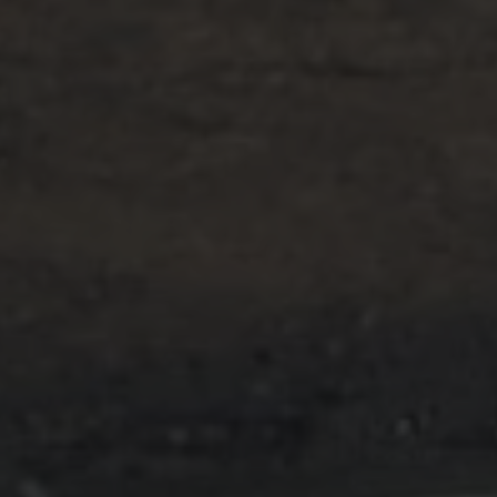
Domínio
Y291bnRlcg
www.casa-
Sessão
nova.com.pt