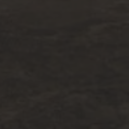
cookie é usado
para distinguir
usuários
únicos,
atribuindo um
número
gerado
aleatoriamente
como um
identificador
de cliente. Ele
é incluído em
cada
solicitação de
página em um
site e usado
para calcular
os dados do
visitante, da
sessão e da
campanha
para os
relatórios de
análise dos
sites.
Provedor
/
Nome
Validade
Descrição