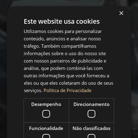
×
Este website usa cookies
Utilizamos cookies para personalizar
conteúdo, anúncios e analisar nosso
tráfego. Também compartilhamos
informações sobre o uso do nosso site
com nossos parceiros de publicidade e
análise, que podem combiná-las com
Others
outras informações que você forneceu a
eles ou que eles coletaram do uso de seus
Terrace
serviços.
Política de Privacidade
Waterproofing
Desempenho
Direcionamento
Protecting Your Space, Preserving Your Peace of
Funcionalidade
Não classificados
Mind